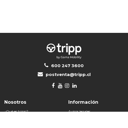
600 247 3600
postventa@tripp.cl
Nosotros
Información
¿Qué es tripp?
Avisos legales
Rent a car
Políticas de privacidad
Beneficios
Contacte con nosotros